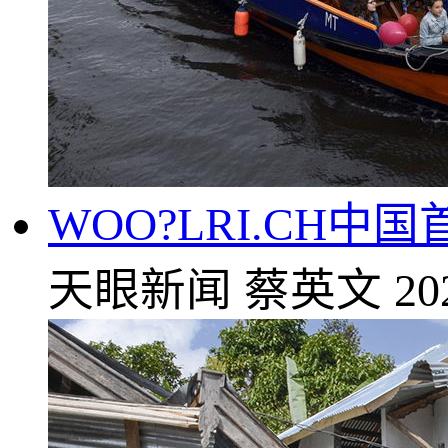
WOO?LRI.CH
天眼新闻
蔡英文
20