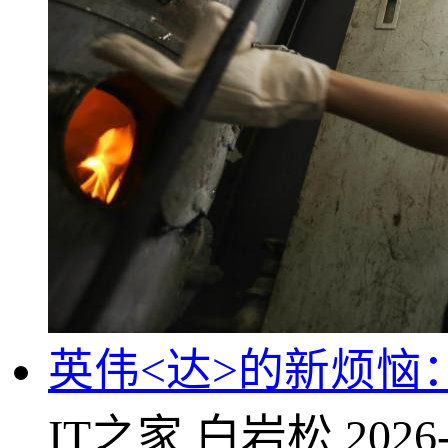
英伟<达>的新烦恼
IT之家
白岩松
2026-