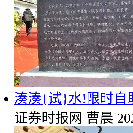
湊湊{试}水!限时自
证券时报网
曹晨
20