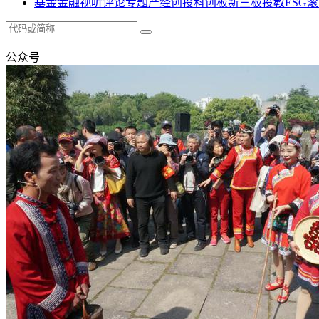
基金
金融
视听
评论
专题
产经
创投
科创板
新三板
投教
ESG
滚
公众号