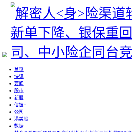
首页
快讯
要闻
股市
新股
信披+
公司
港美股
数据